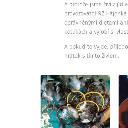
A protože jsme živí z jí
provozovatel RZ Hájenka
oprávněnými dietami ani a
kotlíkách a vyrobí si vlas
A pokud to vyjde, přijed
hrátek s tímto živlem.