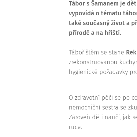
Tábor s Šamanem je děts
vypovídá o tématu tábor
také současný život a p
přírodě a na hřišti.
Tábořištěm se stane
Rek
zrekonstruovanou kuchyn
hygienické požadavky pro
O zdravotní péči se po 
nemocniční sestra se zk
Zároveň děti naučí, jak s
ruce.