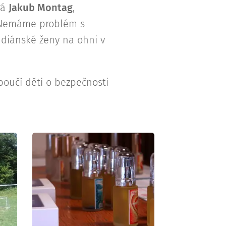
rá
Jakub Montag
,
. Nemáme problém s
indiánské ženy na ohni v
poučí děti o bezpečnosti