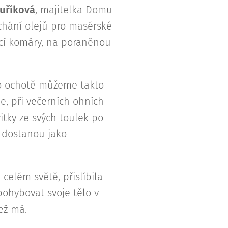
uříková
, majitelka Domu
chání olejů pro masérské
jící komáry, na poraněnou
ho ochotě můžeme takto
e, při večerních ohních
itky ze svých toulek po
 dostanou jako
celém světě, přislíbila
zpohybovat svoje tělo v
ež má.