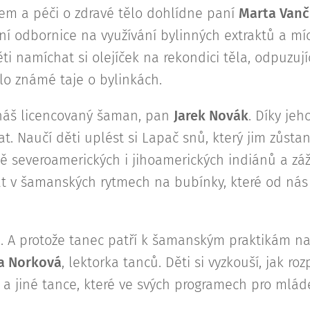
em a péči o zdravé tělo dohlídne paní
Marta Vanč
í odbornice na využívání bylinných extraktů a mí
ěti namíchat si olejíček na rekondici těla, odpuzu
o známé taje o bylinkách.
 náš licencovaný šaman, pan
Jarek Novák
. Díky je
. Naučí děti uplést si Lapač snů, který jim zůstan
tě severoamerických i jihoamerických indiánů a záž
at v šamanských rytmech na bubínky, které od nás
. A protože tanec patří k šamanským praktikám na 
a Norková
, lektorka tanců. Děti si vyzkouší, jak ro
 a jiné tance, které ve svých programech pro mlád