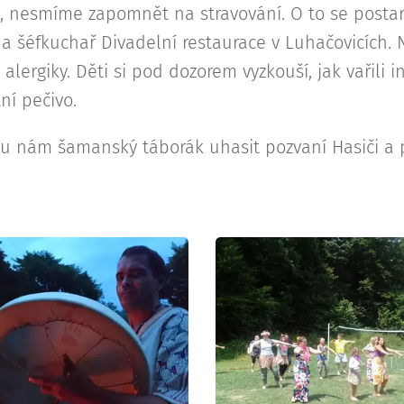
dla, nesmíme zapomnět na stravování. O to se posta
 a šéfkuchař Divadelní restaurace v Luhačovicích
lergiky. Děti si pod dozorem vyzkouší, jak vařili 
tní pečivo.
ou nám šamanský táborák uhasit pozvaní Hasiči a 