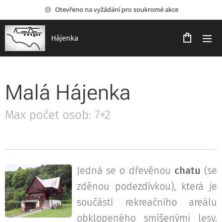
Otevřeno na vyžádání pro soukromé akce
Hájenka
Malá Hájenka
Max počet osob: 7+2
Jedná se o dřevěnou
chatu
(se
zděnou podezdívkou), která je
součástí rekreačního areálu
obklopeného smíšenými lesy.