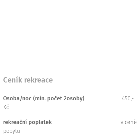
Ceník rekreace
Osoba/noc (min. počet 2osoby)
450,-
Kč
rekreační poplatek
v ceně
pobytu