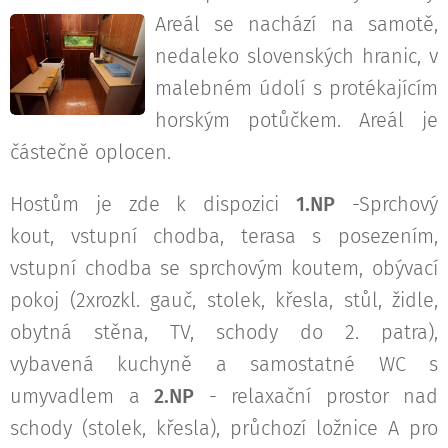
Areál se nachází na samotě,
nedaleko slovenských hranic, v
malebném údolí s protékajícím
horským potůčkem. Areál je
částečně oplocen.
Hostům je zde k dispozici
1.NP
-Sprchový
kout, vstupní chodba, terasa s posezením,
vstupní chodba se sprchovým koutem, obývací
pokoj (2xrozkl. gauč, stolek, křesla, stůl, židle,
obytná stěna, TV, schody do 2. patra),
vybavená kuchyně a samostatné WC s
umyvadlem a
2.NP
- relaxační prostor nad
schody (stolek, křesla), průchozí ložnice A pro